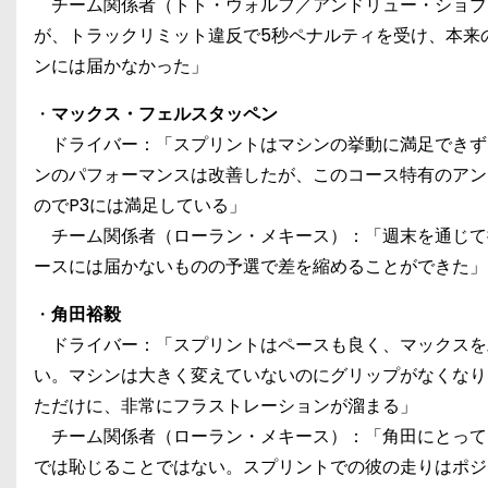
チーム関係者（トト・ウォルフ／アンドリュー・ショブ
が、トラックリミット違反で5秒ペナルティを受け、本来
ンには届かなかった」
・
マックス・フェルスタッペン
ドライバー：「スプリントはマシンの挙動に満足できず
ンのパフォーマンスは改善したが、このコース特有のアン
のでP3には満足している」
チーム関係者（ローラン・メキース）：「週末を通じて
ースには届かないものの予選で差を縮めることができた」
・
角田裕毅
ドライバー：「スプリントはペースも良く、マックスを
い。マシンは大きく変えていないのにグリップがなくなり
ただけに、非常にフラストレーションが溜まる」
チーム関係者（ローラン・メキース）：「角田にとっては
では恥じることではない。スプリントでの彼の走りはポジ