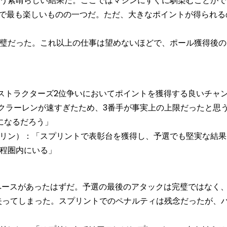
う素晴らしい結果だ。ここではマシンにすぐに馴染むことがで
1で最も楽しいものの一つだ。ただ、大きなポイントが得られる
璧だった。これ以上の仕事は望めないほどで、ポール獲得後の
トラクターズ2位争いにおいてポイントを獲得する良いチャン
マクラーレンが速すぎたため、3番手が事実上の上限だったと思
になるだろう」
リン）：「スプリントで表彰台を獲得し、予選でも堅実な結果
程圏内にいる」
ースがあったはずだ。予選の最後のアタックは完璧ではなく、
失ってしまった。スプリントでのペナルティは残念だったが、