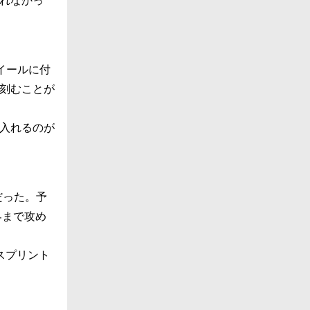
れなかっ
イールに付
刻むことが
入れるのが
だった。予
界まで攻め
スプリント