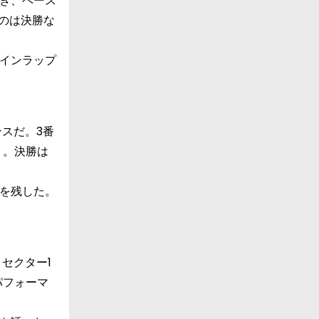
き、ペース
のは決勝な
インラップ
スだ。3番
う。決勝は
を残した。
セクター1
パフォーマ