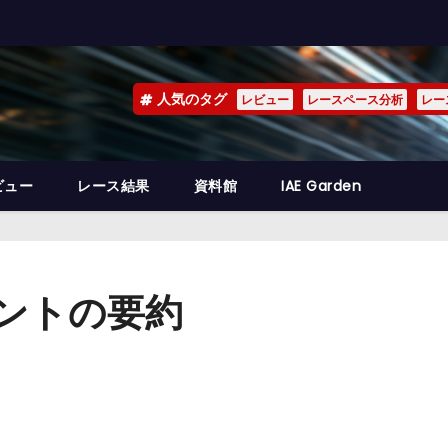
人気のタグ
レビュー
レースペース分析
レー
ビュー
レース結果
資料館
IAE Garden
メントの要約