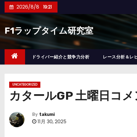
コ
2026/8/8
19:21
ン
テ
F1ラップタイム研究室
ン
ツ
へ
ス
ドライバー紹介と競争力分析
レース分析＆レ
キ
ッ
プ
UNCATEGORIZED
カタールGP 土曜日コ
By
takumi
11月 30, 2025