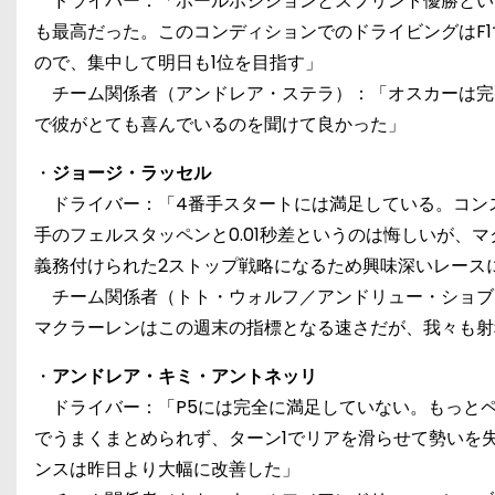
ドライバー：「ポールポジションとスプリント優勝とい
も最高だった。このコンディションでのドライビングはF
ので、集中して明日も1位を目指す」
チーム関係者（アンドレア・ステラ）：「オスカーは完
で彼がとても喜んでいるのを聞けて良かった」
・
ジョージ・ラッセル
ドライバー：「4番手スタートには満足している。コンス
手のフェルスタッペンと0.01秒差というのは悔しいが、
義務付けられた2ストップ戦略になるため興味深いレース
チーム関係者（トト・ウォルフ／アンドリュー・ショブ
マクラーレンはこの週末の指標となる速さだが、我々も射
・
アンドレア・キミ・アントネッリ
ドライバー：「P5には完全に満足していない。もっとペ
でうまくまとめられず、ターン1でリアを滑らせて勢いを
ンスは昨日より大幅に改善した」