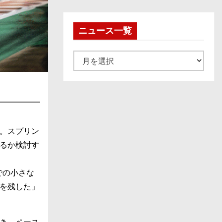
ニュース一覧
ニ
ュ
ー
ス
一
覧
。スプリン
るか検討す
での小さな
を残した」