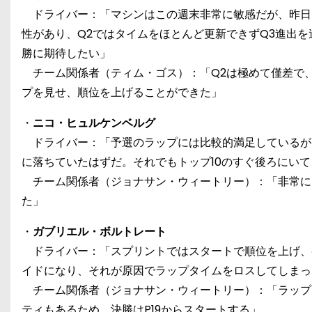
ドライバー：「マシンはこの週末非常に敏感だが、昨日
性があり、Q2ではタイムをほとんど更新できずQ3進出
勝に期待したい」
チーム関係者（ティム・ゴス）：「Q2は極めて僅差で、
プを見せ、順位を上げることができた」
・
ニコ・ヒュルケンベルグ
ドライバー：「予選のラップには比較的満足しているが、
に落ちていたはずだ。それでもトップ10のすぐ後ろにい
チーム関係者（ジョナサン・ウィートリー）：「非常にク
た」
・
ガブリエル・ボルトレート
ドライバー：「スプリントではスタートで順位を上げ、
イドになり、それが原因でラップタイムをロスしてしまっ
チーム関係者（ジョナサン・ウィートリー）：「ラップ
ティもあるため、決勝はP19からスタートする」