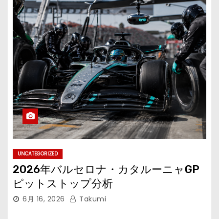
UNCATEGORIZED
2026年バルセロナ・カタルーニャGP
ピットストップ分析
6月 16, 2026
Takumi