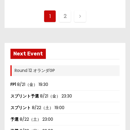
投
1
2
稿
の
ペ
Next Event
ー
Round 12 オランダGP
ジ
FP1
8/21（金） 19:30
送
スプリント予選
8/21（金） 23:30
り
スプリント
8/22（土） 19:00
予選
8/22（土） 23:00