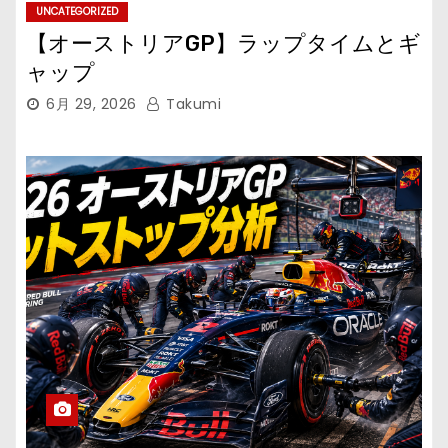
UNCATEGORIZED
【オーストリアGP】ラップタイムとギ
ャップ
6月 29, 2026
Takumi