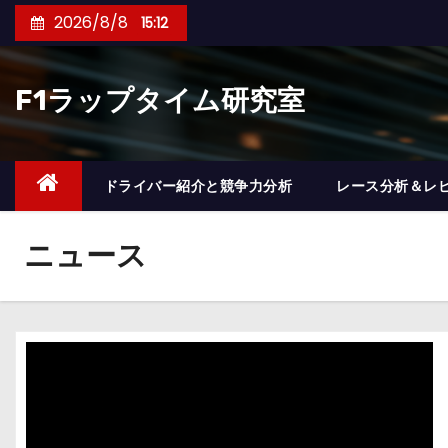
コ
2026/8/8
15:12
ン
テ
F1ラップタイム研究室
ン
ツ
へ
ス
ドライバー紹介と競争力分析
レース分析＆レ
キ
ッ
ニュース
プ