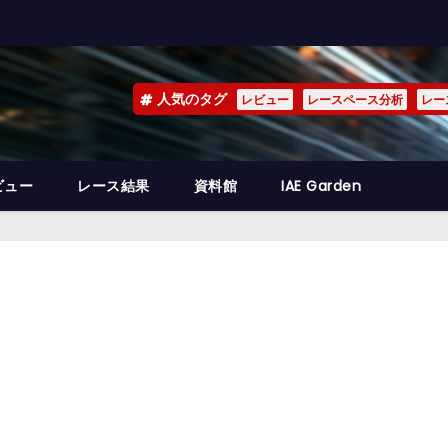
人気のタグ
レビュー
レースペース分析
レー
ビュー
レース結果
資料館
IAE Garden