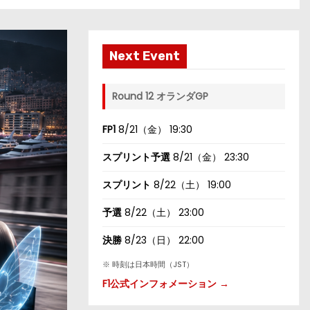
Next Event
Round 12 オランダGP
FP1
8/21（金） 19:30
スプリント予選
8/21（金） 23:30
スプリント
8/22（土） 19:00
予選
8/22（土） 23:00
決勝
8/23（日） 22:00
※ 時刻は日本時間（JST）
F1公式インフォメーション →