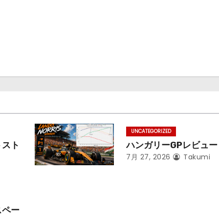
UNCATEGORIZED
トスト
ハンガリーGPレビュー
7月 27, 2026
Takumi
スペー