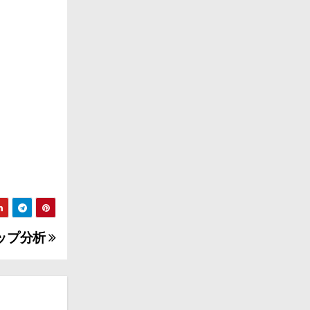
トップ分析