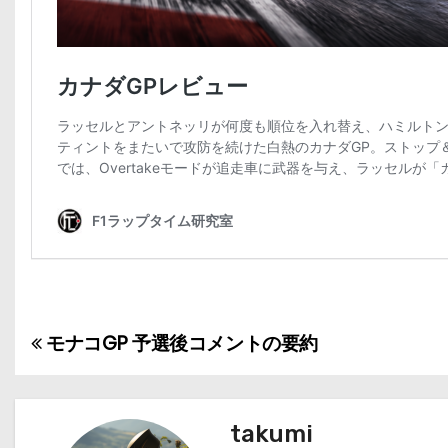
モナコGP 予選後コメントの要約
投
稿
ナ
takumi