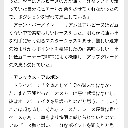
った。今日はアルピーヌの方が速く、終盤ソフトで走
っていた自分にピエールが楽をさせてくれなかったの
で、ポジションを守れて満足している」
アラン・パーメイン：「リアムはアルピーヌほど速
くない中で素晴らしいレースをした。明らかに速い車
を相手に守り切るマスタークラスを見せ、難しい週末
の始まりからポイントを獲得したのは素晴らしい。車
は低速コーナーで非常によく機能し、アップグレード
の恩恵も受けていた」
・
アレックス・アルボン
ドライバー：「全体として自分の週末ではなかっ
た。また不運だった。オスカーに悪い感情はないし、
彼はオーバーテイクを見誤ったのだと思う。こういう
ことは起きるし、それがレースだ。レース序盤は良い
ペースがあり、車もより快適に感じられていたので、
アルピーヌ勢と戦い、十分なポイントを狙えたと思