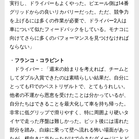
実行し、ドライバーもよくやった。ピエール側は14番
グリッドからの良いリカバリーだった。ただ、競争力
を上げるには多くの作業が必要で、ドライバー2人は
車について似たフィードバックをしている。モナコに
向けてさらに多くのパフォーマンスを見つけなければ
ならない」
・
フランコ・コラピント
ドライバー：「週末の始まりを考えれば、チームと
してダブル入賞できたのは素晴らしい結果だ。自分に
とってもF1でのベストリザルトで、とてもうれしい。
他者の不運から恩恵を受けたことは分かっているが、
自分たちはできることを最大化して車を持ち帰った。
非常に低グリップで滑りやすく、特に周囲より硬いタ
イヤで走った序盤は難しかった。ピット後には濡れた
部分を踏み、白線に乗って壁へ流れる怖い場面があっ
たが、横向きに当たっただけで小さなダメージにとど