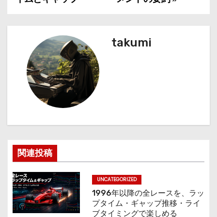
稿
ナ
takumi
ビ
ゲ
ー
シ
ョ
ン
関連投稿
UNCATEGORIZED
1996年以降の全レースを、ラッ
プタイム・ギャップ推移・ライ
ブタイミングで楽しめる