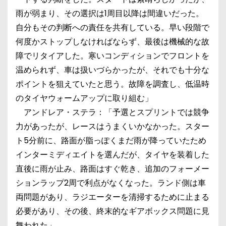
雨が弱まり、その選択は1周目以降は間違いだった。
自分もその判断への責任を共有している。早い段階で
何度かストップしなければならず、最後は機械的な故
障でリタイアした。寒いコンディションでフロントを
温められず、車は扱いづらかったが、それでも十分な
ポイントを狙えていたと思う。故障を調査し、低温時
のタイヤウォームアップに取り組む」
アンドレア・ステラ：「予選とスプリントでは競争
力があったが、レースはうまくいかなかった。スター
ト5分前に、路面が脂っぽくまだ雨が降っていたため
インターミディエイトを選んだが、タイヤを装着した
直後に雨が止み、路面はすぐ乾き、追加のフォーメー
ションラップ2周で利点がなくなった。ランド側は車
両問題があり、ラジエーターを清掃するために止まる
必要があり、その後、終末的なギアボックス問題に見
舞われた」