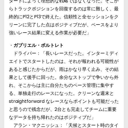
タートによって理想的な戦略ではなくなった。そこか
らトラックポジションを回復するのは常に難しく、最
終的にP12とP13で終えた。信頼性と全セッションをク
リーンに完了した点はポジティブだが、ペースをより
強いレース結果に変える作業が必要だ」
・
ガブリエル・ボルトレト
ドライバー：「長いレースだった。インターミディ
エイトでスタートしたのは、それが報われる可能性が
あると感じたからだが、雨はかなり早く止み、その結
果として後手に回った。余分なストップで争いから外
れ、そこからは主に自分たちのペース管理に集中す
る、単独走行のレースになった。クリーンな週末と
straightforward なレースならポイントも可能だった
と思うので残念だが、2台とも完走してチームに重要
なデータを持ち帰れたのはポジティブだ」
アラン・マクニッシュ：「天候とスタート時のタイ