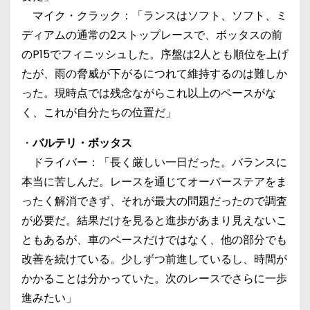
マイク・クラック：「ランスはソフト、ソフト、ミ
ディアムの通常の2ストップレースで、ボッタスの前
のP15でフィニッシュした。序盤は2人とも順位を上げ
たが、雨の脅威が下がるにつれて維持するのは難しか
った。現時点では残念ながらこれ以上のペースがな
く、これが自分たちの位置だ」
・
バルテリ・ボッタス
ドライバー：「長く厳しい一日だった。バランスに
本当に苦しんだ。レースを通じてオーバーステアをま
ったく解消できず、それが最大の問題だったので調査
が必要だ。結果だけを見ると進歩があまり見えないこ
ともあるが、車のペースだけではなく、他の部分でも
改善を続けている。少しずつ前進しているし、時間が
かかることは分かっていた。次のレースでさらに一歩
進みたい」