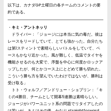
以下は、カナダGP土曜日の各チームのコメントの要
約である。
・
キミ・アントネッリ
ドライバー：「ジョージには本当に気の毒だ。彼は
レースをリードしていて、とても強かった。自分たち
は第1スティントで素晴らしいバトルをしていて、ペ
ースもかなり近かった。風が難しく、低温でタイヤを
機能させるのも大変で、序盤を中心に何度かロックア
ップしたが、何とかコース上にとどめて勝ち切れた。
こういう勝ち方を望んでいたわけではないが、勝利は
受け取る」
トト・ウォルフ／アンドリュー・ショブリン：「キ
ミの4勝目、チームとして開幕5連勝は素晴らしい。
ジョージがパワーユニット系の問題でリタイアしたの
は苦いが、キミはその後、かなり straightforward