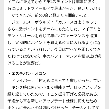
ィアムに替えてからの第2スティントは非常に強く、
時にはミッドフィールドで最速だった。良いリカバリ
ーができたが、前の3台と戦えたら面白かった」
ジェームス・ボウルズ：「カルロスはよくやって、
さらに数ポイントをチームにもたらした。マイアミと
モントリオールを通じて車にパフォーマンスを追加
し、定期的にポイントを狙える位置に入れるようにな
っていることがうれしい。今日はすべてを正しくでき
たわけではないが、車のパフォーマンスを積み上げ続
けることが重要だ」
・
エステバン・オコン
ドライバー：「控えめに言っても厳しかった。ブレ
ーキング時に何かがうまく機能せず、ロックアップを
繰り返していたので、そこを掘り下げる必要がある。
予選から車を新しいアップデート仕様に変えたため、
まともに走れたのは2周だけだった。チームとして戻