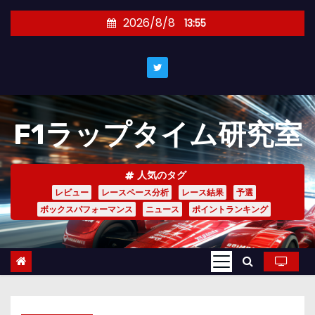
コ
2026/8/8
13:55
ン
テ
ン
ツ
へ
F1ラップタイム研究室
ス
キ
ッ
人気のタグ
プ
レビュー
レースペース分析
レース結果
予選
ボックスパフォーマンス
ニュース
ポイントランキング