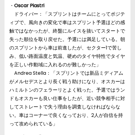
・
Oscar Piastri
ドライバー：「スプリントはチームにとってポジテ
ィブで、風向きの変化で車はスプリント予選ほどの感
触ではなかったが、終盤にルイスを抜いてスタートで
失った順位を取り戻せた。予選には満足している。朝
のスプリントから車は前進したが、セクター1で苦し
み、低い路面温度と気温、硬めのタイヤ特性でタイヤ
を正しい作動域に入れるのが難しかった」
Andrea Stella：「スプリントでは新品ミディアム
がメルセデスとより長く戦う助けになり、オスカーは
ハミルトンのフェラーリとよく戦った。予選ではラン
ドもオスカーも良い仕事をしたが、近い競争相手に対
してストレートで失う理由を調査しなければならな
い。車はコーナーで良くなっており、2人が自信を持
って攻められている」