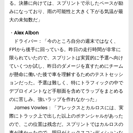
る。決勝に向けては、スプリントで示したペースが励
みになっており、雨の可能性と大きく下がる気温が最
大の未知数だ」
・
Alex Albon
ドライバー：「今のところ自分の週末ではなく、
FP1から後手に回っている。昨日の走行時間が非常に
限られていたので、スプリントは実質的に予選へ向け
ていくつか試し、昨日のダメージを直すためにチーム
が懸命に働いた後で車を理解するためのテストセッシ
ョンだった。予選は難しく、特にトラフィックの中で
デプロイメントなど手順面を含めてラップをまとめる
のに苦しみ、強いラップを作れなかった」
James Vowles：「アレックスとカルロスには、実
際にトラック上で出した以上のポテンシャルがあった
ので、この位置は残念だ。スプリントではカルロスの
車が速かったので、明日がミックスコンディションな