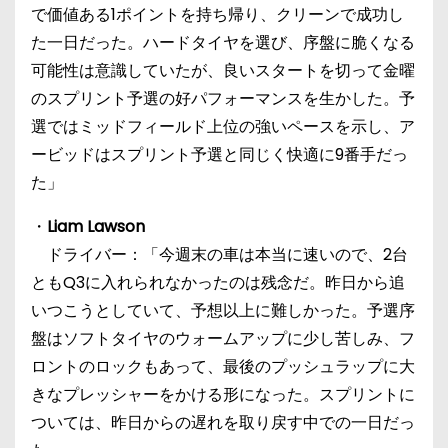
で価値ある1ポイントを持ち帰り、クリーンで成功し
た一日だった。ハードタイヤを選び、序盤に脆くなる
可能性は意識していたが、良いスタートを切って金曜
のスプリント予選の好パフォーマンスを生かした。予
選ではミッドフィールド上位の強いペースを示し、ア
ービッドはスプリント予選と同じく快適に9番手だっ
た」
・
Liam Lawson
ドライバー：「今週末の車は本当に速いので、2台
ともQ3に入れられなかったのは残念だ。昨日から追
いつこうとしていて、予想以上に難しかった。予選序
盤はソフトタイヤのウォームアップに少し苦しみ、フ
ロントのロックもあって、最後のプッシュラップに大
きなプレッシャーをかける形になった。スプリントに
ついては、昨日からの遅れを取り戻す中での一日だっ