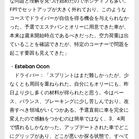
な問題と理解を見つけ始めたのでポジティブも多い。
FP1でセットアップが大きく外れており、このような
コースでドライバーが自信を得る機会を与えられなか
った。予選でエステバンとオリーに用意できた車が、
本来は週末開始時点であるべきだった。空力荷重は出
ていることを確認できたが、特定のコーナーで問題を
起こす要因も見えてきた」
・
Esteban Ocon
ドライバー：「スプリントはまだ難しかったが、少
なくとも周回を重ねられた。自分にもオリーにも、昨
日より少し多くの材料が得られたと思う。今はペー
ス、バランス、ブレーキングに少し苦しんでおり、改
善すべき領域がいくつかある。予選直前に車を完全に
変えたので感触をつかむのは簡単ではなく、3、4周
で慣れるしかなかった。アップデートされた車でどこ
にグリップがあり、どこが悪いか探る状態で、すべて