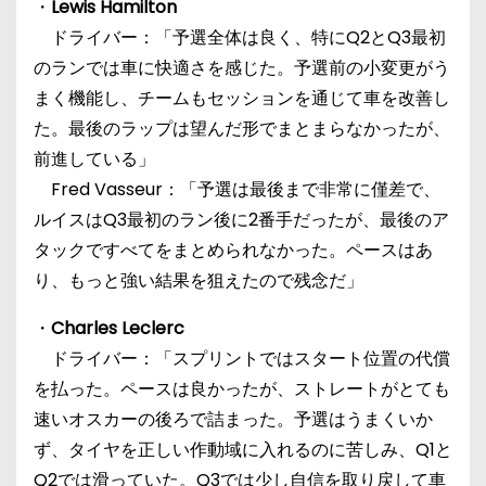
・
Lewis Hamilton
ドライバー：「予選全体は良く、特にQ2とQ3最初
のランでは車に快適さを感じた。予選前の小変更がう
まく機能し、チームもセッションを通じて車を改善し
た。最後のラップは望んだ形でまとまらなかったが、
前進している」
Fred Vasseur：「予選は最後まで非常に僅差で、
ルイスはQ3最初のラン後に2番手だったが、最後のア
タックですべてをまとめられなかった。ペースはあ
り、もっと強い結果を狙えたので残念だ」
・
Charles Leclerc
ドライバー：「スプリントではスタート位置の代償
を払った。ペースは良かったが、ストレートがとても
速いオスカーの後ろで詰まった。予選はうまくいか
ず、タイヤを正しい作動域に入れるのに苦しみ、Q1と
Q2では滑っていた。Q3では少し自信を取り戻して車