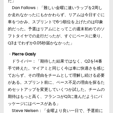
た」
Dan Fallows：「難しい金曜に速いラップを2周し
か走れなかったにもかかわらず、リアムは今日すぐに
車をつかみ、スプリントで6つ順位を上げたのは印象
的だった。予選はリアムにとってこの週末初めてのソ
フトタイヤでの走行だったが、すぐにペースに乗り、
Q3までわずか0.05秒届かなかった」
・
Pierre Gasly
ドライバー：「期待した結果ではなく、Q2を14番
手で終えた。マイアミと同じく今は車に快適さを感じ
ておらず、その理由をチームとして理解し続ける必要
がある。スプリント前に、ペース不足の理由を探るた
めセットアップを変更していくつか試した。チームの
期待はもっと高く、フランコがQ3に進んだようにパ
ッケージにはペースがある」
Steve Nielsen：「金曜より良い一日で、予選前に