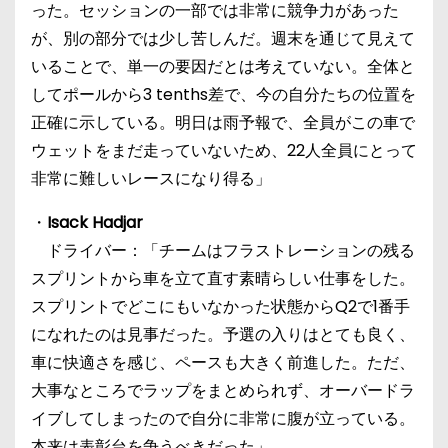
った。セッションの一部では非常に競争力があった
が、別の部分では少し苦しんだ。週末を通じて見えて
いることで、単一の要因だとは考えていない。全体と
してポールから3 tenths差で、今の自分たちの位置を
正確に示している。明日は雨予報で、全員がこの車で
ウェットをまだ走っていないため、22人全員にとって
非常に難しいレースになり得る」
・
Isack Hadjar
ドライバー：「チームはフラストレーションの残る
スプリントから車を立て直す素晴らしい仕事をした。
スプリントでどこにもいなかった状態からQ2で1番手
になれたのは見事だった。予選の入りはとても良く、
車に快適さを感じ、ペースも大きく前進した。ただ、
大事なところでラップをまとめられず、オーバードラ
イブしてしまったので自分に非常に腹が立っている。
本来は表彰台を争うべきだった」