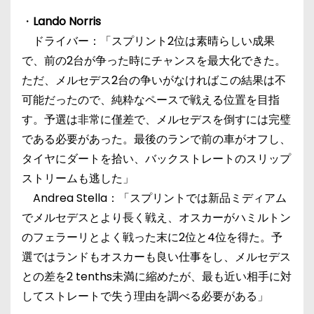
・
Lando Norris
ドライバー：「スプリント2位は素晴らしい成果
で、前の2台が争った時にチャンスを最大化できた。
ただ、メルセデス2台の争いがなければこの結果は不
可能だったので、純粋なペースで戦える位置を目指
す。予選は非常に僅差で、メルセデスを倒すには完璧
である必要があった。最後のランで前の車がオフし、
タイヤにダートを拾い、バックストレートのスリップ
ストリームも逃した」
Andrea Stella：「スプリントでは新品ミディアム
でメルセデスとより長く戦え、オスカーがハミルトン
のフェラーリとよく戦った末に2位と4位を得た。予
選ではランドもオスカーも良い仕事をし、メルセデス
との差を2 tenths未満に縮めたが、最も近い相手に対
してストレートで失う理由を調べる必要がある」