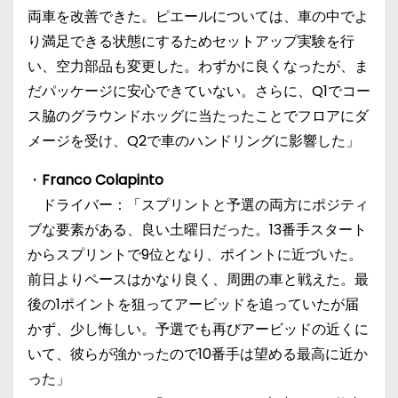
両車を改善できた。ピエールについては、車の中でよ
り満足できる状態にするためセットアップ実験を行
い、空力部品も変更した。わずかに良くなったが、ま
だパッケージに安心できていない。さらに、Q1でコー
ス脇のグラウンドホッグに当たったことでフロアにダ
メージを受け、Q2で車のハンドリングに影響した」
・
Franco Colapinto
ドライバー：「スプリントと予選の両方にポジティ
ブな要素がある、良い土曜日だった。13番手スタート
からスプリントで9位となり、ポイントに近づいた。
前日よりペースはかなり良く、周囲の車と戦えた。最
後の1ポイントを狙ってアービッドを追っていたが届
かず、少し悔しい。予選でも再びアービッドの近くに
いて、彼らが強かったので10番手は望める最高に近か
った」