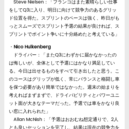
Steve Nielsen：「フランコはまた素晴らしい仕事
をしてQ3に入り、明日に向けて競争力のあるグリッ
ド位置を得た。スプリントのペースは強く、昨日がも
っとスムーズでスプリント予選の結果が良ければ、ス
プリントでポイント争いに十分絡めたと考えている」
・
Nico Hulkenberg
ドライバー：「またQ3にわずかに届かなかったの
は悔しいが、全体として予選にはかなり満足してい
る。今日は出せるものをすべて引き出したと思う。こ
のコースはグリップが低く、常にバランスと格闘し車
を保つ必要があり簡単ではなかった。週末の始まりを
考えればまずまずで、ドライバビリティとパワーユニ
ット面が大きなテーマだった。予選では車をかなり良
い窓に入れられた」
Allan McNish：「予選はおおむね想定通りで、2人
とも良いセッションを完了し、結果は現在の競争力を