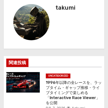
ナ
takumi
ビ
ゲ
ー
シ
ョ
ン
関連投稿
UNCATEGORIZED
1996年以降の全レースを、ラッ
プタイム・ギャップ推移・ライ
ブタイミングで楽しめる
「Interactive Race Viewer」
を公開