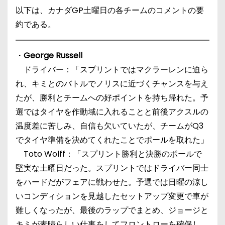
以下は、カナダGP土曜日の各チームのコメントの要
約である。
・
George Russell
ドライバー：「スプリントではマクラーレンに迫ら
れ、キミとのバトルでノリスに近づくチャンスを与え
たが、勝利とチームへの好ポイントを持ち帰れた。予
選ではタイヤを作動域に入れることと前後アクスルの
温度差に苦しみ、自信も欠いていたが、チームがQ3
でタイヤ準備を決めてくれたことでポールを取れた」
Toto Wolff：「スプリント勝利と決勝のポールで
堅実な土曜日だった。スプリントではドライバー同士
をハードだがフェアに戦わせた。予選では日曜の涼し
いコンディションを見越したセットアップ変更で車が
難しくなったが、最後のラップでまとめ、ジョージと
キミが素晴らしい仕事をしてフロントローを確保し