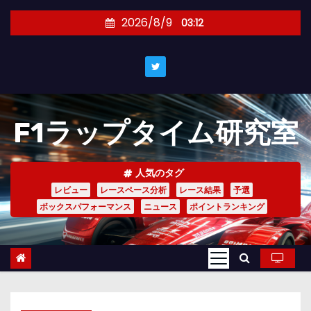
コ
2026/8/9
03:12
ン
テ
ン
ツ
へ
F1ラップタイム研究室
ス
キ
ッ
人気のタグ
プ
レビュー
レースペース分析
レース結果
予選
ボックスパフォーマンス
ニュース
ポイントランキング