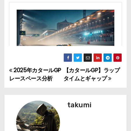
2025年カタールGP
【カタールGP】ラップ
投
レースペース分析
タイムとギャップ
稿
ナ
takumi
ビ
ゲ