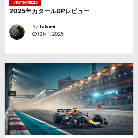
UNCATEGORIZED
2025年カタールGPレビュー
By
takumi
12月 1, 2025