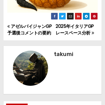
アゼルバイジャンGP
2025年イタリアGP
投
予選後コメントの要約
レースペース分析
稿
ナ
takumi
ビ
ゲ
ー
シ
ョ