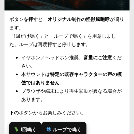
ボタンを押すと、
オリジナル制作の怪獣風咆哮
が鳴り
ます。
「1回だけ鳴く」と「ループで鳴く」を用意しまし
た。ループは再度押すと停止します。
イヤホン／ヘッドホン推奨、
音量にご注意
くだ
さい。
本サウンドは
特定の既存キャラクターの声の模
倣ではありません
。
ブラウザや端末により再生挙動が異なる場合が
あります。
下のボタンからお楽しみください。
1回鳴く
ループで鳴く