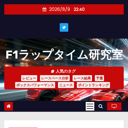
コ
2026/8/9
22:40
ン
テ
ン
ツ
へ
F1ラップタイム研究室
ス
キ
ッ
人気のタグ
プ
レビュー
レースペース分析
レース結果
予選
ボックスパフォーマンス
ニュース
ポイントランキング