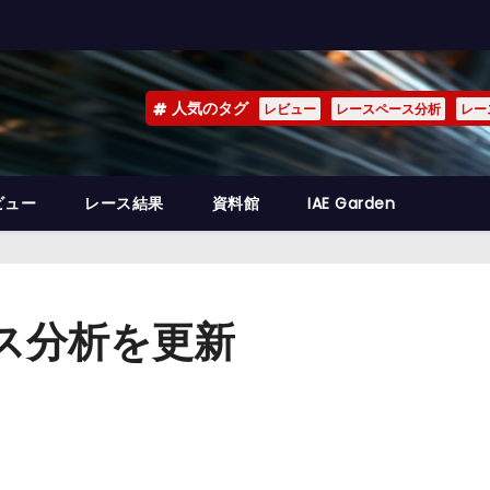
人気のタグ
レビュー
レースペース分析
レー
ビュー
レース結果
資料館
IAE Garden
ス分析を更新