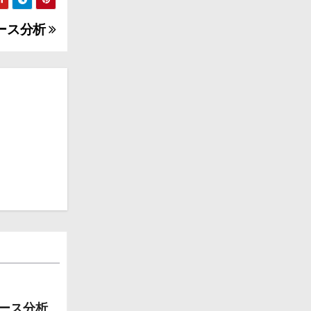
ペース分析
ース分析