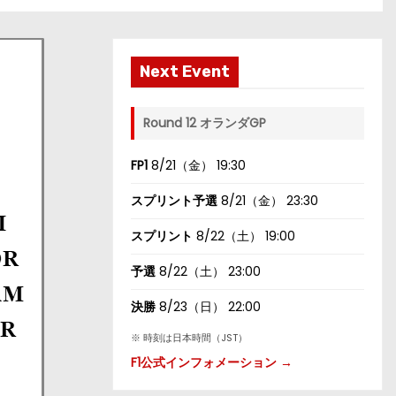
Next Event
Round 12 オランダGP
FP1
8/21（金） 19:30
スプリント予選
8/21（金） 23:30
スプリント
8/22（土） 19:00
予選
8/22（土） 23:00
決勝
8/23（日） 22:00
※ 時刻は日本時間（JST）
F1公式インフォメーション →