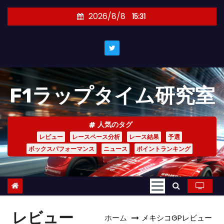
コ
2026/8/8
15:31
ン
テ
ン
ツ
へ
F1ラップタイム研究室
ス
キ
ッ
人気のタグ
プ
レビュー
レースペース分析
レース結果
予選
ボックスパフォーマンス
ニュース
ポイントランキング
レビュー
ホーム
メキシコGPレビュー