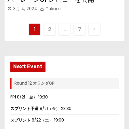
3月 4, 2024
Takumi
投
1
2
…
7
稿
の
ペ
Next Event
ー
Round 12 オランダGP
ジ
FP1
8/21（金） 19:30
送
スプリント予選
8/21（金） 23:30
り
スプリント
8/22（土） 19:00