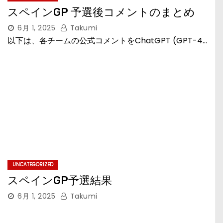
スペインGP 予選後コメントのまとめ
6月 1, 2025
Takumi
以下は、各チームの公式コメントをChatGPT (GPT-4…
UNCATEGORIZED
スペインGP予選結果
6月 1, 2025
Takumi