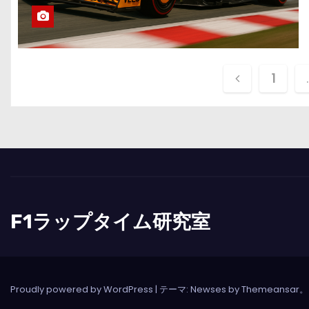
投
1
稿
の
ペ
ー
F1ラップタイム研究室
ジ
送
り
Proudly powered by WordPress
|
テーマ: Newses by
Themeansar
。