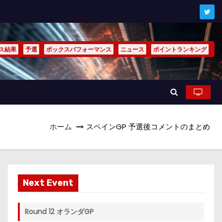
ス結果
予選
ボックスパフォーマンス
ニュース
ポイントランキング
ホーム
スペインGP 予選後コメントのまとめ
Next Event
Round 12 オランダGP