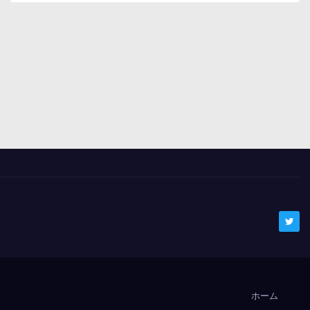
ー
ス
一
覧
ホーム